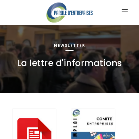
ACCUEIL
L'ASSOCIATION
NEWSLETTER
AGENDA / ACTU
La lettre d'informations
COMMUNICATION
ACCOMPAGNEMENT
OFFRES MUTUALISÉES
CONTACT
CONNEXION